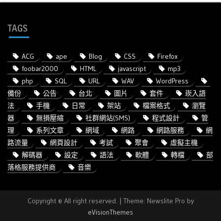
TAGS
ACG
ape
Blog
CSS
Firefox
foobar2000
HTML
javascript
mp3
php
SQL
URL
WAV
WordPress
備份
公告
台北
圖片
套件
崁入語
法
手機
日常
架站
檔案格式
瀏覽
器
無損壓縮
社群網站(SMS)
程式設計
管
理
系列文章
網域
網路
網路服務
網
路流量
網頁設計
考試
聚會
虛擬主機
解碼器
設定
語法
軟體
轉檔
部
落格服務提供商
音樂
Copyright © All right reserved.
|
Theme: Newslite Pro by
eVisionThemes