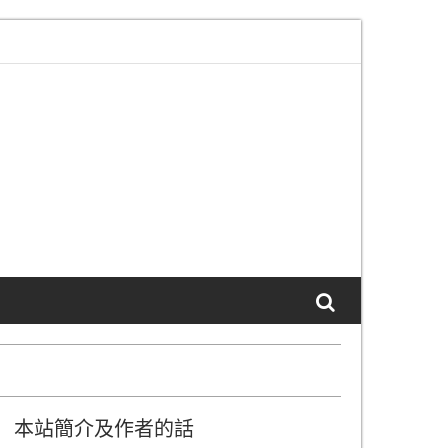
部服務”頁面已更新
本站 SSL 生效通知及說明
本站簡介及作者的話