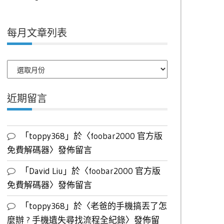
每月文章列表
每
月
文
近期留言
章
列
表
「
toppy368
」於〈
foobar2000 官方版
免費解碼器
〉發佈留言
「
David Liu
」於〈
foobar2000 官方版
免費解碼器
〉發佈留言
「
toppy368
」於〈
老爸的手機搞丟了怎
麼辦 ? 手機遺失尋找流程全紀錄
〉發佈留