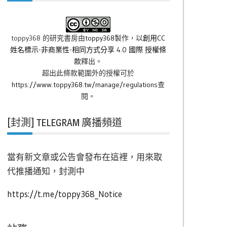
toppy368 的研究書房
由
toppy368
製作，以
創用CC
姓名標示-非商業性-相同方式分享 4.0 國際 授權條
款
釋出。
超出此條款範圍外的授權可於
https://www.toppy368.tw/manage/regulations
查
閱。
[封測] TELEGRAM 廣播頻道
當有新文章或公告會發布在這裡，用來取
代推播通知，封測中
https://t.me/toppy368_Notice