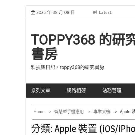
Skip
[公告] 網域已從Hinet轉移到Gandi
2026 年 08 月 08 日
Latest
已
to
content
TOPPY368 的研
書房
科技與日記，toppy368的研究書房
系列文章
網路相簿
站務管理
Home
智慧型手機應用
專業大樓
Apple 裝
分類:
Apple 裝置 (iOS/iPho