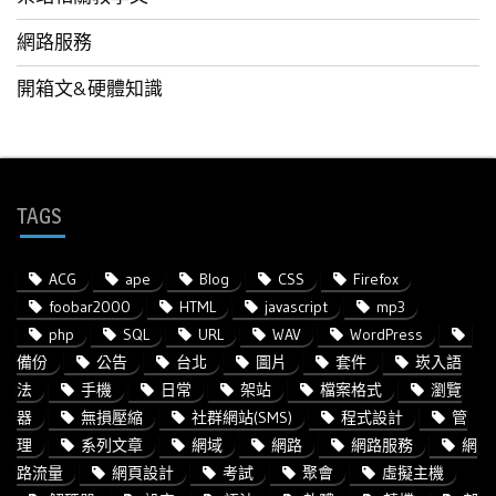
網路服務
開箱文&硬體知識
TAGS
ACG
ape
Blog
CSS
Firefox
foobar2000
HTML
javascript
mp3
php
SQL
URL
WAV
WordPress
備份
公告
台北
圖片
套件
崁入語
法
手機
日常
架站
檔案格式
瀏覽
器
無損壓縮
社群網站(SMS)
程式設計
管
理
系列文章
網域
網路
網路服務
網
路流量
網頁設計
考試
聚會
虛擬主機