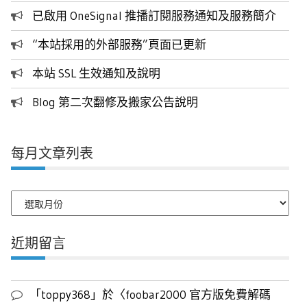
已啟用 OneSignal 推播訂閱服務通知及服務簡介
“本站採用的外部服務”頁面已更新
本站 SSL 生效通知及說明
Blog 第二次翻修及搬家公告說明
每月文章列表
每
月
文
近期留言
章
列
表
「
toppy368
」於〈
foobar2000 官方版免費解碼