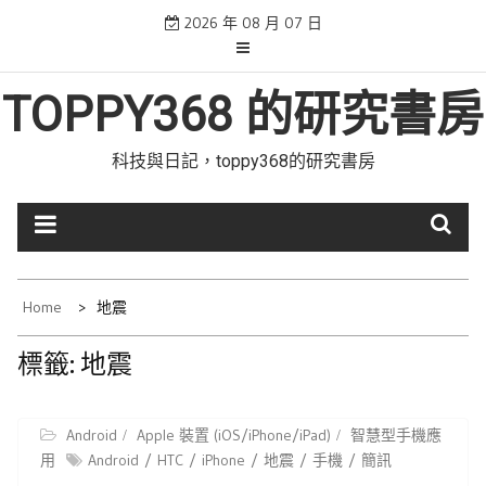
Skip
2026 年 08 月 07 日
to
content
TOPPY368 的研究書房
科技與日記，toppy368的研究書房
Home
地震
標籤:
地震
Android
Apple 裝置 (iOS/iPhone/iPad)
智慧型手機應
用
Android
HTC
iPhone
地震
手機
簡訊