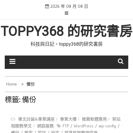
Skip
2026 年 08 月 08 日
to
content
TOPPY368 的研究書房
科技與日記，toppy368的研究書房
Home
備份
標籤:
備份
專文討論&專業講座
專業大樓
推薦軟體應用
架站
相關教學文
網路服務
FTP
WordPress
wp-config
備份
搬家
架站
設定
部落格服務提供商