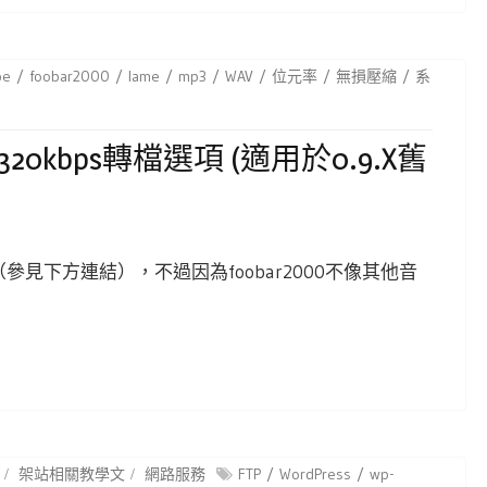
pe
foobar2000
lame
mp3
WAV
位元率
無損壓縮
系
320kbps轉檔選項 (適用於0.9.X舊
見下方連結），不過因為foobar2000不像其他音
架站相關教學文
網路服務
FTP
WordPress
wp-