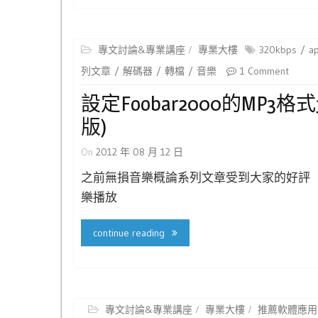
專文討論&專業講座
專業大樓
320kbps
a
列文章
解碼器
轉檔
音樂
1 Comment
設定foobar2000的MP3格式
版)
On
2012 年 08 月 12 日
之前無損音樂概論系列文章受到大家的好評（參
樂播放
continue reading
專文討論&專業講座
專業大樓
推薦軟體應用