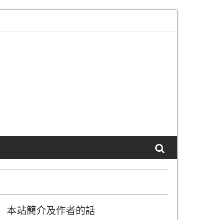
部服務”頁面已更新
本站 SSL 生效通知及說明
本站簡介及作者的話