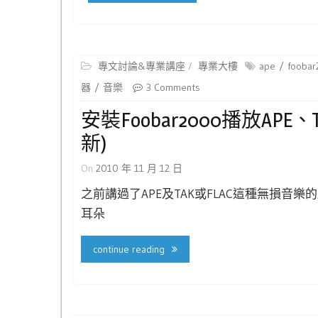
專文討論&專業講座
專業大樓
ape
fooba
器
音樂
3 Comments
安裝Foobar2000播放A
新)
On
2010 年 11 月 12 日
之前講過了APE及TAK或FLAC這種無損音
耳朵
continue reading