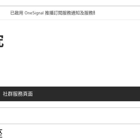
啟用 OneSignal 推播訂閱服務通知及服務簡介
“本站採用的外
究
社群服務頁面
座