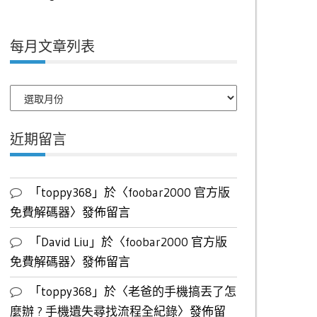
每月文章列表
每
月
文
近期留言
章
列
表
「
toppy368
」於〈
foobar2000 官方版
免費解碼器
〉發佈留言
「
David Liu
」於〈
foobar2000 官方版
免費解碼器
〉發佈留言
「
toppy368
」於〈
老爸的手機搞丟了怎
麼辦 ? 手機遺失尋找流程全紀錄
〉發佈留