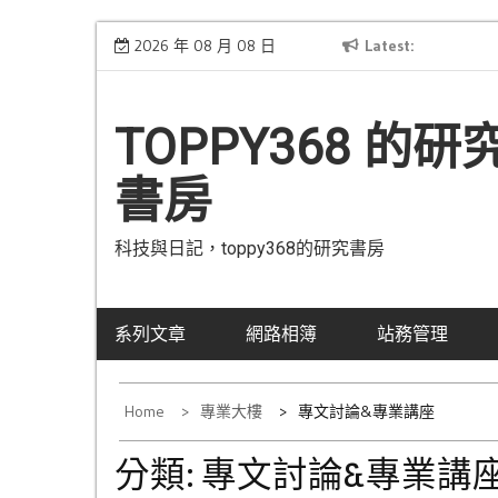
Skip
[公告] 網域已從Hinet轉移到Gandi
2026 年 08 月 08 日
Latest
已
to
content
TOPPY368 的研
書房
科技與日記，toppy368的研究書房
系列文章
網路相簿
站務管理
Home
專業大樓
專文討論&專業講座
分類:
專文討論&專業講