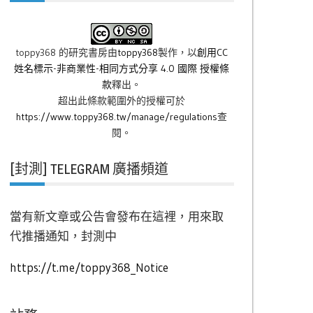
toppy368 的研究書房
由
toppy368
製作，以
創用CC
姓名標示-非商業性-相同方式分享 4.0 國際 授權條
款
釋出。
超出此條款範圍外的授權可於
https://www.toppy368.tw/manage/regulations
查
閱。
[封測] TELEGRAM 廣播頻道
當有新文章或公告會發布在這裡，用來取
代推播通知，封測中
https://t.me/toppy368_Notice