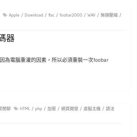
Apple
Download
flac
foobar2000
WAV
無損壓縮
解碼器
而最近因為電腦重灌的因素，所以必須重裝一次foobar
常閒聊
HTML
php
加密
網頁開發
虛擬主機
語法