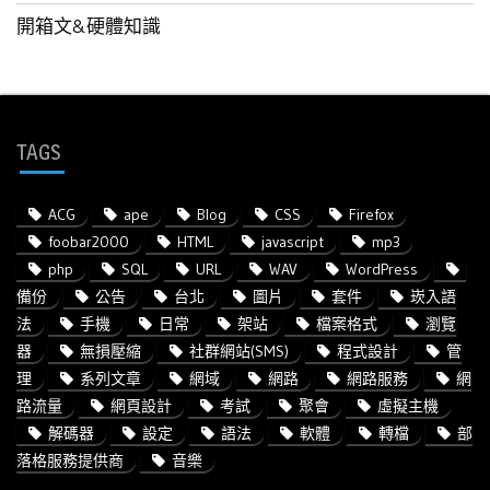
開箱文&硬體知識
TAGS
ACG
ape
Blog
CSS
Firefox
foobar2000
HTML
javascript
mp3
php
SQL
URL
WAV
WordPress
備份
公告
台北
圖片
套件
崁入語
法
手機
日常
架站
檔案格式
瀏覽
器
無損壓縮
社群網站(SMS)
程式設計
管
理
系列文章
網域
網路
網路服務
網
路流量
網頁設計
考試
聚會
虛擬主機
解碼器
設定
語法
軟體
轉檔
部
落格服務提供商
音樂