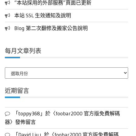
“本站採用的外部服務”頁面已更新
本站 SSL 生效通知及說明
Blog 第二次翻修及搬家公告說明
每月文章列表
每
月
文
近期留言
章
列
表
「
toppy368
」於〈
foobar2000 官方版免費解碼
器
〉發佈留言
「
David Liu
」於〈
foobar2000 官方版免費解碼