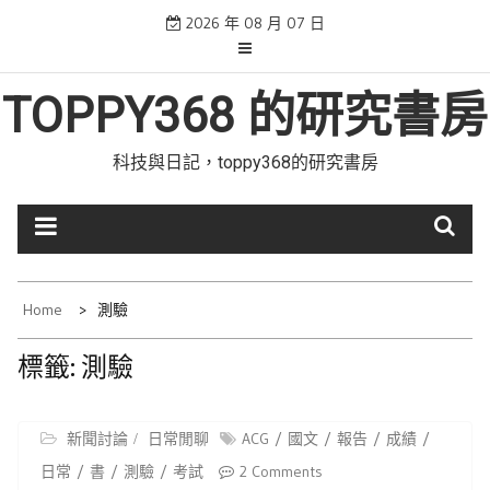
Skip
2026 年 08 月 07 日
to
content
TOPPY368 的研究書房
科技與日記，toppy368的研究書房
Home
測驗
標籤:
測驗
新聞討論
日常閒聊
ACG
國文
報告
成績
日常
書
測驗
考試
2 Comments