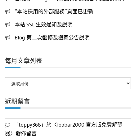
“本站採用的外部服務”頁面已更新
本站 SSL 生效通知及說明
Blog 第二次翻修及搬家公告說明
每月文章列表
每
月
文
近期留言
章
列
表
「
toppy368
」於〈
foobar2000 官方版免費解碼
器
〉發佈留言