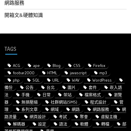
網路服務
開箱文&硬體知識
TAGS
ACG
ape
Blog
CSS
Firefox
foobar2000
HTML
javascript
mp3
php
SQL
URL
WAV
WordPress
備份
公告
台北
圖片
套件
崁入語
法
手機
日常
架站
檔案格式
瀏覽
器
無損壓縮
社群網站(SMS)
程式設計
管
理
系列文章
網域
網路
網路服務
網
路流量
網頁設計
考試
聚會
虛擬主機
解碼器
設定
語法
軟體
轉檔
部