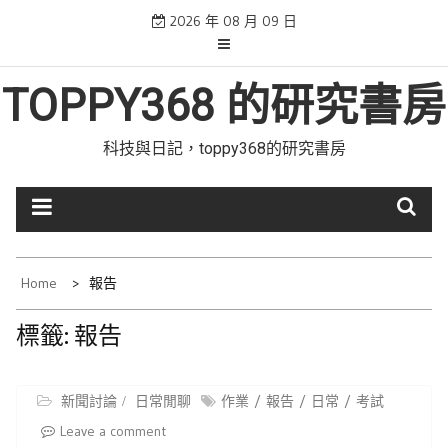
Skip
2026 年 08 月 09 日
to
content
TOPPY368 的研究書房
科技與日記，toppy368的研究書房
Home
報告
標籤:
報告
新聞討論
日常閒聊
作業
報告
日常
考試
Leave a comment