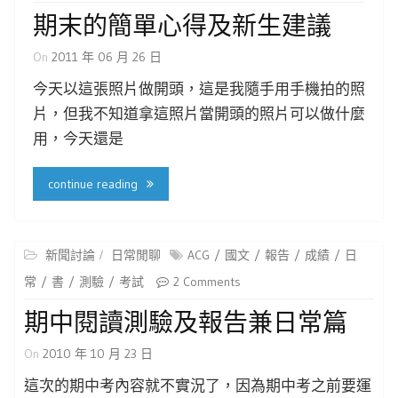
期末的簡單心得及新生建議
On
2011 年 06 月 26 日
今天以這張照片做開頭，這是我隨手用手機拍的照
片，但我不知道拿這照片當開頭的照片可以做什麼
用，今天還是
continue reading
新聞討論
日常閒聊
ACG
國文
報告
成績
日
常
書
測驗
考試
2 Comments
期中閱讀測驗及報告兼日常篇
On
2010 年 10 月 23 日
這次的期中考內容就不實況了，因為期中考之前要運