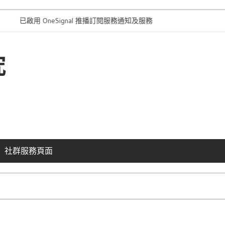
啟用 OneSignal 推播訂閱服務通知及服務簡介
“本站採用的外
究
社群服務頁面