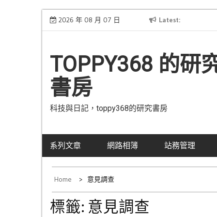
Skip
[公告] 網域已從Hinet轉移到Gandi
2026 年 08 月 07 日
Latest
已
to
content
TOPPY368 的研
書房
科技與日記，toppy368的研究書房
系列文章
網路相簿
站務管理
Home
意見調查
標籤:
意見調查