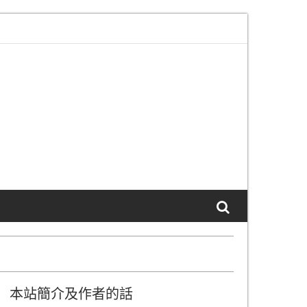
部服務”頁面已更新
本站 SSL 生效通知及說明
本站簡介及作者的話