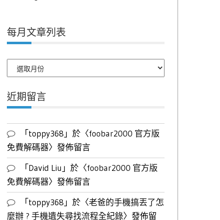
每月文章列表
每
月
文
近期留言
章
列
表
「
toppy368
」於〈
foobar2000 官方版
免費解碼器
〉發佈留言
「
David Liu
」於〈
foobar2000 官方版
免費解碼器
〉發佈留言
「
toppy368
」於〈
老爸的手機搞丟了怎
麼辦 ? 手機遺失尋找流程全紀錄
〉發佈留