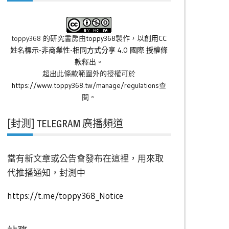
toppy368 的研究書房
由
toppy368
製作，以
創用CC
姓名標示-非商業性-相同方式分享 4.0 國際 授權條
款
釋出。
超出此條款範圍外的授權可於
https://www.toppy368.tw/manage/regulations
查
閱。
[封測] TELEGRAM 廣播頻道
當有新文章或公告會發布在這裡，用來取
代推播通知，封測中
https://t.me/toppy368_Notice