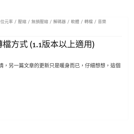
位元率
壓縮
無損壓縮
解碼器
軟體
轉檔
音樂
P3 轉檔方式 (1.1版本以上適用)
事情，另一篇文章的更新只是暖身而已，仔細想想，這個