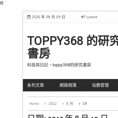
Skip
[公告] 網域已從Hinet轉移到Gandi
2026 年 08 月 09 日
Latest
已
to
content
TOPPY368 的研
書房
科技與日記，toppy368的研究書房
系列文章
網路相簿
站務管理
Home
2012
8 月
19