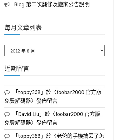
Blog 第二次翻修及搬家公告說明
每月文章列表
每
月
文
近期留言
章
列
表
「
toppy368
」於〈
foobar2000 官方版
免費解碼器
〉發佈留言
「
David Liu
」於〈
foobar2000 官方版
免費解碼器
〉發佈留言
「
toppy368
」於〈
老爸的手機搞丟了怎