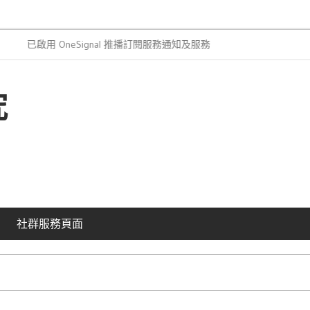
啟用 OneSignal 推播訂閱服務通知及服務簡介
“本站採用的外
究
社群服務頁面