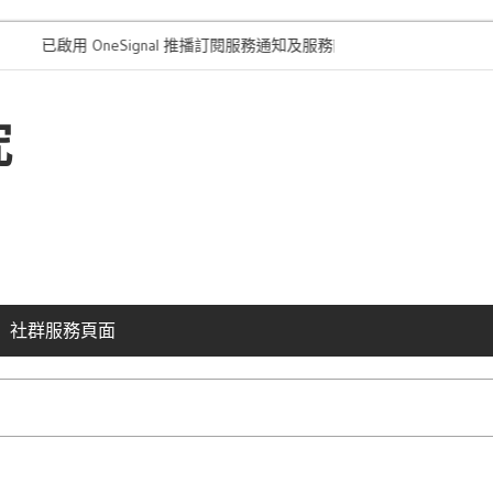
啟用 OneSignal 推播訂閱服務通知及服務簡介
“本站採用的外
究
社群服務頁面