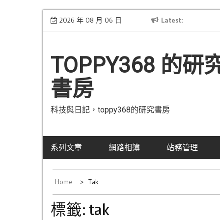
Skip
[公告] 網域已從Hinet轉移到Gandi
2026 年 08 月 06 日
Latest
已
to
content
TOPPY368 的研
書房
科技與日記，toppy368的研究書房
系列文章
網路相簿
站務管理
Home
Tak
標籤:
tak