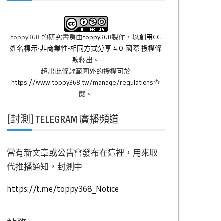
toppy368 的研究書房
由
toppy368
製作，以
創用CC
姓名標示-非商業性-相同方式分享 4.0 國際 授權條
款
釋出。
超出此條款範圍外的授權可於
https://www.toppy368.tw/manage/regulations
查
閱。
[封測] TELEGRAM 廣播頻道
當有新文章或公告會發布在這裡，用來取
代推播通知，封測中
https://t.me/toppy368_Notice