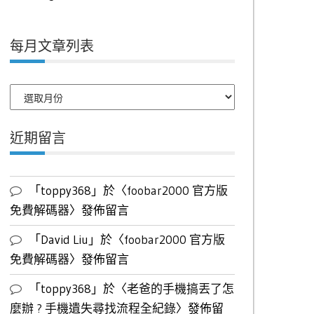
每月文章列表
每
月
文
近期留言
章
列
表
「
toppy368
」於〈
foobar2000 官方版
免費解碼器
〉發佈留言
「
David Liu
」於〈
foobar2000 官方版
免費解碼器
〉發佈留言
「
toppy368
」於〈
老爸的手機搞丟了怎
麼辦 ? 手機遺失尋找流程全紀錄
〉發佈留