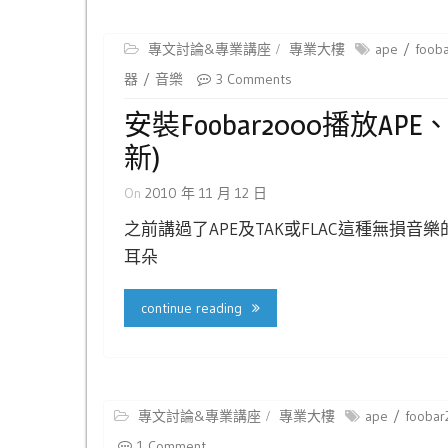
專文討論&專業講座
專業大樓
ape
foob
器
音樂
3 Comments
安裝Foobar2000播放A
新)
On
2010 年 11 月 12 日
之前講過了APE及TAK或FLAC這種無損
耳朵
continue reading
專文討論&專業講座
專業大樓
ape
fooba
1 Comment