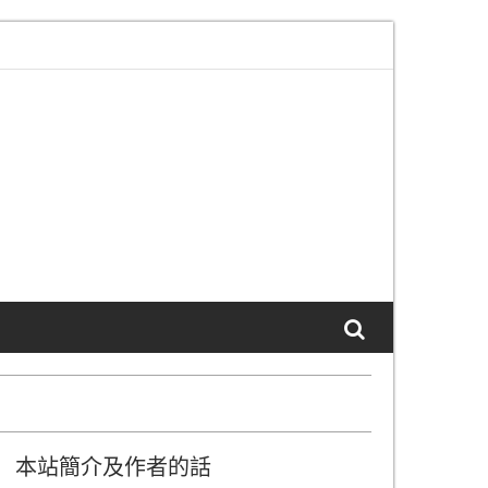
部服務”頁面已更新
本站 SSL 生效通知及說明
本站簡介及作者的話