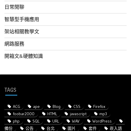
日常閒聊
智慧型手機應用
架站相關教學文
網路服務
開箱文&硬體知識
TAGS
ACG
ape
Blog
CSS
Firefox
foobar2000
HTML
javascript
mp3
php
SQL
URL
WAV
WordPress
備份
公告
台北
圖片
套件
崁入語