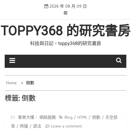
Skip
2026 年 08 月 09 日
to
content
TOPPY368 的研究書房
科技與日記，toppy368的研究書房
Home
倒數
標籤:
倒數
專業大樓
網路服務
Blog
HTML
倒數
天空部
落
時鐘
語法
Leave a comment