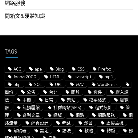
網路服務
開箱文&硬體知識
TAGS
ACG
ape
Blog
CSS
Firefox
foobar2000
HTML
javascript
mp3
php
SQL
URL
WAV
WordPress
備份
公告
台北
圖片
套件
崁入語
法
手機
日常
架站
檔案格式
瀏覽
器
無損壓縮
社群網站(SMS)
程式設計
管
理
系列文章
網域
網路
網路服務
網
路流量
網頁設計
考試
聚會
虛擬主機
解碼器
設定
語法
軟體
轉檔
部