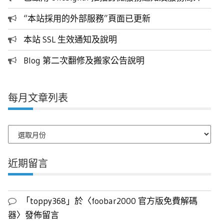
“本站採用的外部服務”頁面已更新
本站 SSL 生效通知及說明
Blog 第二次翻修及搬家公告說明
每月文章列表
每
月
文
近期留言
章
列
表
「
toppy368
」於〈
foobar2000 官方版免費解碼
器
〉發佈留言