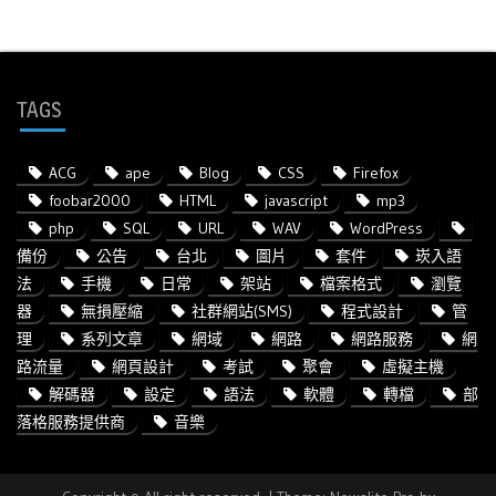
TAGS
ACG
ape
Blog
CSS
Firefox
foobar2000
HTML
javascript
mp3
php
SQL
URL
WAV
WordPress
備份
公告
台北
圖片
套件
崁入語
法
手機
日常
架站
檔案格式
瀏覽
器
無損壓縮
社群網站(SMS)
程式設計
管
理
系列文章
網域
網路
網路服務
網
路流量
網頁設計
考試
聚會
虛擬主機
解碼器
設定
語法
軟體
轉檔
部
落格服務提供商
音樂