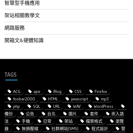
智慧型手機應用
架站相關教學文
網路服務
開箱文&硬體知識
TAGS
ACG
ape
Blog
CSS
Firefox
foobar2000
HTML
javascript
mp3
php
SQL
URL
WAV
WordPress
備份
公告
台北
圖片
套件
崁入語
法
手機
日常
架站
檔案格式
瀏覽
器
無損壓縮
社群網站(SMS)
程式設計
管