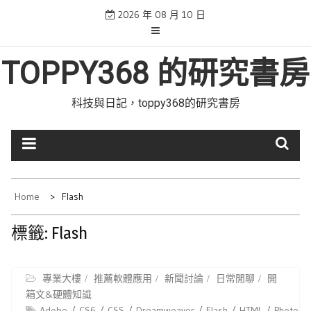
Skip
2026 年 08 月 10 日
to
content
TOPPY368 的研究書房
科技與日記，toppy368的研究書房
Home
Flash
標籤:
Flash
專業大樓
推薦軟體應用
新聞討論
日常閒聊
開
箱文&硬體知識
Adobe
CS6
CSS
Dreamweaver
Flash
HTML
Photosh