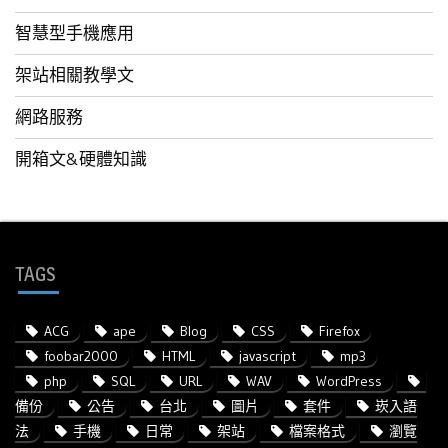
智慧型手機應用
架站相關教學文
網路服務
開箱文&硬體知識
TAGS
ACG
ape
Blog
CSS
Firefox
foobar2000
HTML
javascript
mp3
php
SQL
URL
WAV
WordPress
備份
公告
台北
圖片
套件
崁入語
法
手機
日常
架站
檔案格式
瀏覽