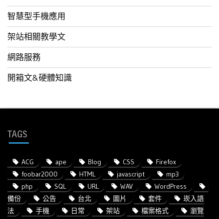
智慧型手機應用
架站相關教學文
網路服務
開箱文&硬體知識
TAGS
ACG
ape
Blog
CSS
Firefox
foobar2000
HTML
javascript
mp3
php
SQL
URL
WAV
WordPress
備份
公告
台北
圖片
套件
崁入語
法
手機
日常
架站
檔案格式
瀏覽