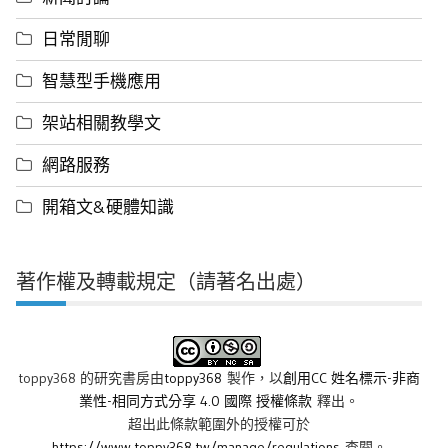
日常閒聊
智慧型手機應用
架站相關教學文
網路服務
開箱文&硬體知識
著作權及轉載規定（請著名出處）
toppy368 的研究書房
由
toppy368
製作，以
創用CC 姓名標示-非商
業性-相同方式分享 4.0 國際 授權條款
釋出。
超出此條款範圍外的授權可於
https://www.toppy368.tw/manage/regulations
查閱。