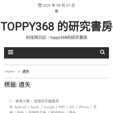
Skip
2026 年 08 月 07 日
to
content
TOPPY368 的研究書房
科技與日記，toppy368的研究書房
Home
遺失
標籤:
遺失
專業大樓
智慧型手機應用
Android
Apple
Google
IMEI
iOS
iPhone
手
機
掛失
智慧型手機
資訊安全
遺失