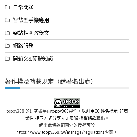
日常閒聊
智慧型手機應用
架站相關教學文
網路服務
開箱文&硬體知識
著作權及轉載規定（請著名出處）
toppy368 的研究書房
由
toppy368
製作，以
創用CC 姓名標示-非商
業性-相同方式分享 4.0 國際 授權條款
釋出。
超出此條款範圍外的授權可於
https://www.toppy368.tw/manage/regulations
查閱。