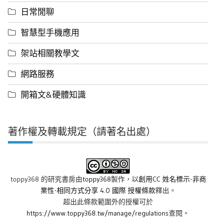
日常閒聊
智慧型手機應用
架站相關教學文
網路服務
開箱文&硬體知識
著作權及轉載規定（請著名出處）
toppy368 的研究書房
由
toppy368
製作，以
創用CC 姓名標示-非商
業性-相同方式分享 4.0 國際 授權條款
釋出。
超出此條款範圍外的授權可於
https://www.toppy368.tw/manage/regulations
查閱。