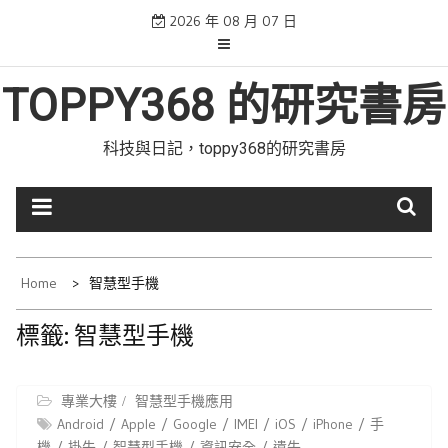
Skip
2026 年 08 月 07 日
to
content
TOPPY368 的研究書房
科技與日記，toppy368的研究書房
Home
智慧型手機
標籤:
智慧型手機
專業大樓
智慧型手機應用
Android
Apple
Google
IMEI
iOS
iPhone
手
機
掛失
智慧型手機
資訊安全
遺失